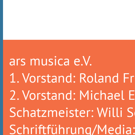
ars musica e.V.
1. Vorstand: Roland Fr
2. Vorstand: Michael E
Schatzmeister: Willi S
Schriftführung/Media