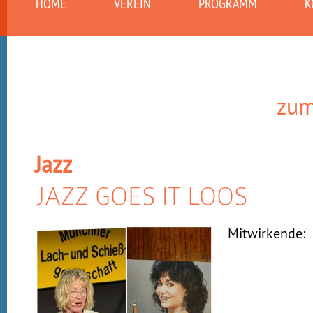
HOME
VEREIN
PROGRAMM
K
zum
Jazz
JAZZ GOES IT LOOS
Mitwirkende: