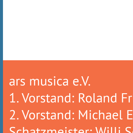
ars musica e.V.
1. Vorstand: Roland Fr
2. Vorstand: Michael E
Schatzmeister: Willi S