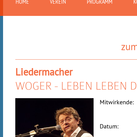
HOME
VEREIN
PROGRAMM
K
zum
Liedermacher
WOGER - LEBEN LEBEN 
Mitwirkende:
Datum: