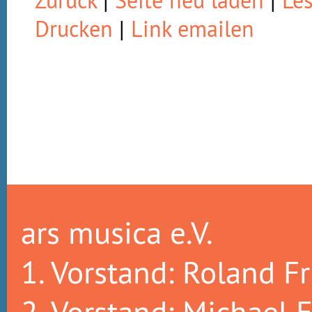
Zurück
|
Seite neu laden
|
Le
Drucken
|
Link emailen
ars musica e.V.
1. Vorstand: Roland Fr
2. Vorstand: Michael E