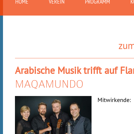
HOME
VEREIN
PROGRAMM
K
zum
Arabische Musik trifft auf F
MAQAMUNDO
Mitwirkende: