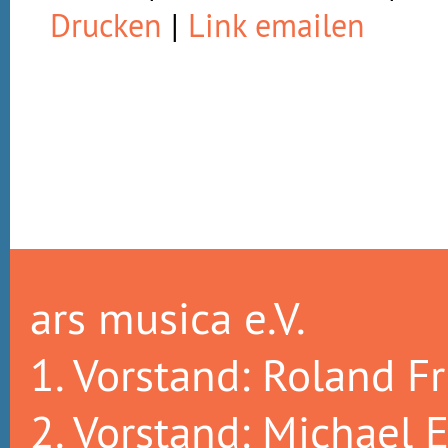
Drucken
|
Link emailen
ars musica e.V.
1. Vorstand: Roland Fr
2. Vorstand: Michael E