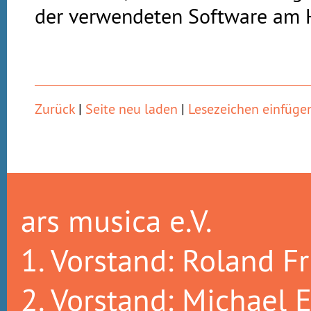
der verwendeten Software am 
Zurück
|
Seite neu laden
|
Lesezeichen einfüge
ars musica e.V.
1. Vorstand: Roland Fr
2. Vorstand: Michael E